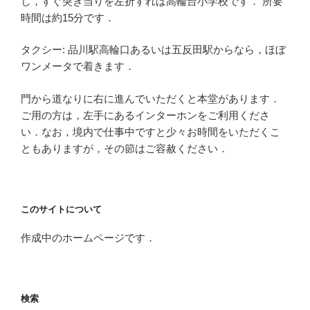
し，すぐ突き当りを左折すれば高輪台小学校です． 所要
時間は約15分です．
タクシー: 品川駅高輪口あるいは五反田駅からなら，ほぼ
ワンメータで着きます．
門から道なりに右に進んでいただくと本堂があります．
ご用の方は，左手にあるインターホンをご利用くださ
い．なお，境内で仕事中ですと少々お時間をいただくこ
ともありますが，その節はご容赦ください．
このサイトについて
作成中のホームページです．
検索