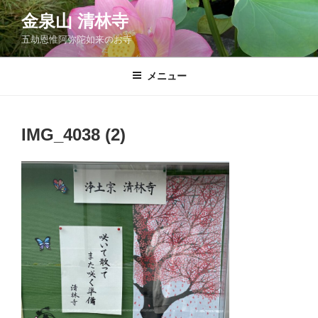
コ
金泉山 清林寺
ン
五劫恩惟阿弥陀如来のお寺
テ
ン
ツ
メニュー
へ
ス
キ
IMG_4038 (2)
ッ
プ