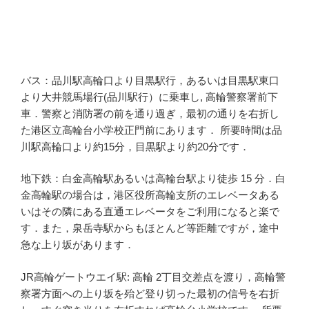
バス：品川駅高輪口より目黒駅行，あるいは目黒駅東口
より大井競馬場行(品川駅行）に乗車し, 高輪警察署前下
車．警察と消防署の前を通り過ぎ，最初の通りを右折し
た港区立高輪台小学校正門前にあります． 所要時間は品
川駅高輪口より約15分，目黒駅より約20分です．
地下鉄：白金高輪駅あるいは高輪台駅より徒歩 15 分．白
金高輪駅の場合は，港区役所高輪支所のエレベータある
いはその隣にある直通エレベータをご利用になると楽で
す．また，泉岳寺駅からもほとんど等距離ですが，途中
急な上り坂があります．
JR高輪ゲートウエイ駅: 高輪 2丁目交差点を渡り，高輪警
察署方面への上り坂を殆ど登り切った最初の信号を右折