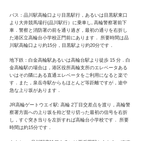
バス：品川駅高輪口より目黒駅行，あるいは目黒駅東口
より大井競馬場行(品川駅行）に乗車し, 高輪警察署前下
車．警察と消防署の前を通り過ぎ，最初の通りを右折し
た港区立高輪台小学校正門前にあります． 所要時間は品
川駅高輪口より約15分，目黒駅より約20分です．
地下鉄：白金高輪駅あるいは高輪台駅より徒歩 15 分．白
金高輪駅の場合は，港区役所高輪支所のエレベータある
いはその隣にある直通エレベータをご利用になると楽で
す．また，泉岳寺駅からもほとんど等距離ですが，途中
急な上り坂があります．
JR高輪ゲートウエイ駅: 高輪 2丁目交差点を渡り，高輪警
察署方面への上り坂を殆ど登り切った最初の信号を右折
し，すぐ突き当りを左折すれば高輪台小学校です． 所要
時間は約15分です．