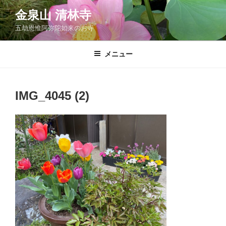
コ
金泉山 清林寺
ン
五劫恩惟阿弥陀如来のお寺
テ
ン
ツ
メニュー
へ
ス
キ
IMG_4045 (2)
ッ
プ